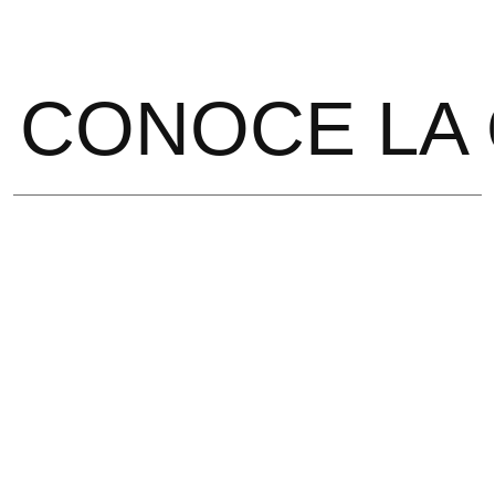
[MENU]
 CONOCE LA
VIVIMOS EN EL UMBRAL ENTRE UN
MUNDO QUE HA MUERTO Y OTRO QUE
YA NACIÓ.
La forma de realidad que nos sostuvo
durante siglos ha llegado a su límite
frente a la complejidad de la vida que
ella misma produjo, y lo que ahora se
abre delante de nosotros exige un
lenguaje, una estructura interior y una
conciencia que la mayoría todavía no ha
desarrollado. Desde ese punto emerge la