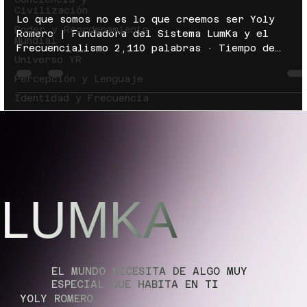
Civilización
Lo que somos no es lo que creemos ser Yoly
Poder y Reordenamiento
Romero | Fundadora del Sistema LumKa y el
Mundial
Frecuencialismo 2,110 palabras · Tiempo de
Universo YR
lectura: aprox. 11 min La pregunta por la
identidad — quién soy, qué soy, desde dónde
Percepción y Lenguaje
opero — ha sido formulada durante siglos como
Identidad y Frecuencia
una pregunta por contenidos. Yoly Romero propon
que la identidad no es un conjunto de contenido
sino una frecuencia, un patrón organizador que
determina qué contenidos son posibles, y que la
crisis de identidad que atr
LUMKA
EL MUNDO NECESITA DE ALGO MUY
ESPECIAL QUE HABITA EN TI
YOLY ROMERO