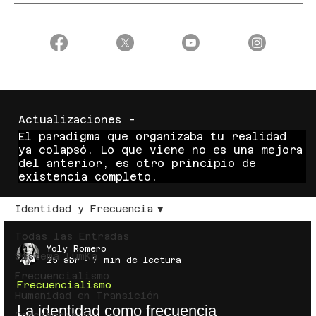
Actualizaciones -
El paradigma que organizaba tu realidad
ya colapsó. Lo que viene no es una mejora
del anterior, es otro principio de
existencia completo.
Identidad y Frecuencia
Todas las Entradas
Yoly Romero
Sistema LumKa
25 abr
7 min de lectura
Frecuencialismo
Frecuencialismo
Humanidad en Transición
La identidad como frecuencia
Conciencia y