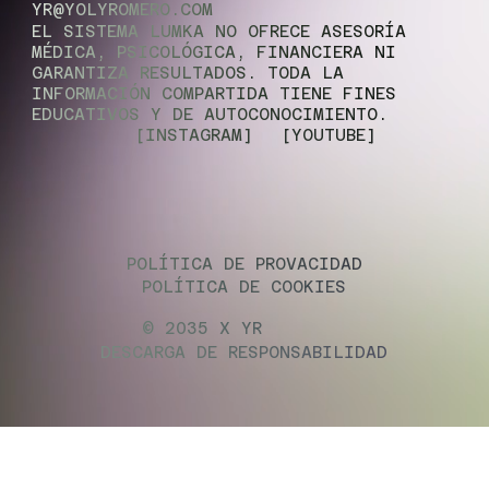
YR@YOLYROMERO.COM
EL SISTEMA LUMKA NO OFRECE ASESORÍA
MÉDICA, PSICOLÓGICA, FINANCIERA NI
GARANTIZA RESULTADOS. TODA LA
INFORMACIÓN COMPARTIDA TIENE FINES
EDUCATIVOS Y DE AUTOCONOCIMIENTO.
[INSTAGRAM]
[YOUTUBE]
POLÍTICA DE PROVACIDAD
POLÍTICA DE COOKIES
© 2035 X YR
DESCARGA DE RESPONSABILIDAD