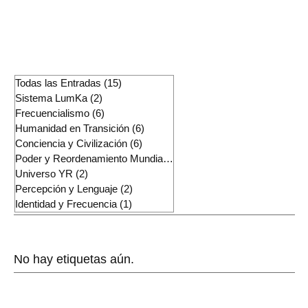
la fase de conciencia que lo
sostiene y de la forma de existencia
que está siendo exigida por la
transición actual.
Todas las Entradas
(15)
15 entradas
Sistema LumKa
(2)
2 entradas
Frecuencialismo
(6)
6 entradas
Humanidad en Transición
(6)
6 entradas
Conciencia y Civilización
(6)
6 entradas
Poder y Reordenamiento Mundial
(2)
2 entradas
Universo YR
(2)
2 entradas
Percepción y Lenguaje
(2)
2 entradas
Identidad y Frecuencia
(1)
1 entrada
Lineas de Pensamiento
No hay etiquetas aún.
Otras Plataformas