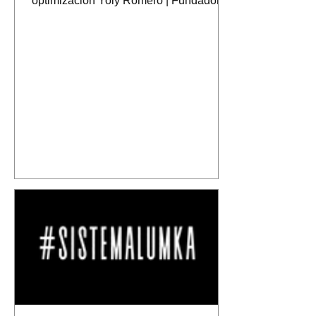
optimización Yoly Romero | Fundadora
del Sistema LumKa y el
Frecuencialismo 2,090 palabras ·
Tiempo de lectura: aprox. 11 min Hay
una industria global dedicada a ayudar
a las personas a convertirse en mejores
versiones de sí mismas. Yoly Romero
argumenta que esa premisa — ser una
mejor versión — es exactamente lo que
impide la transformación real, porque
opera dentro de la misma frecuencia
que produjo e