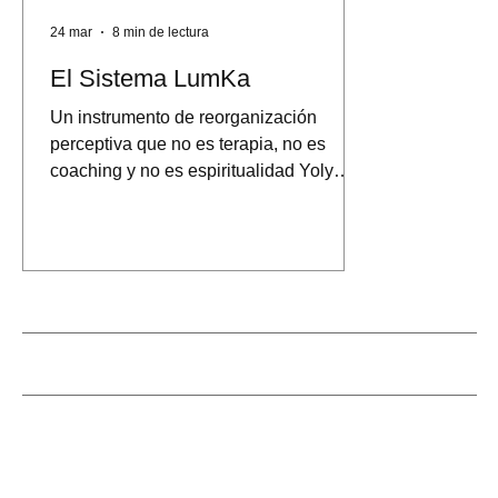
24 mar
8 min de lectura
El Sistema LumKa
Un instrumento de reorganización
perceptiva que no es terapia, no es
coaching y no es espiritualidad Yoly
Romero | Fundadora del Sistema
LumKa y el Frecuencialismo 2,060
palabras · Tiempo de lectura: aprox. 10
min Todo marco intelectual que se limita
a describir el mundo sin ofrecer un
Buscar
instrumento para operar en él
permanece en el terreno de la
Categorías
especulación. El Sistema LumKa es la
dimensión operativa del
Frecuencialismo — el espacio donde la
lectura de época se convierte en e